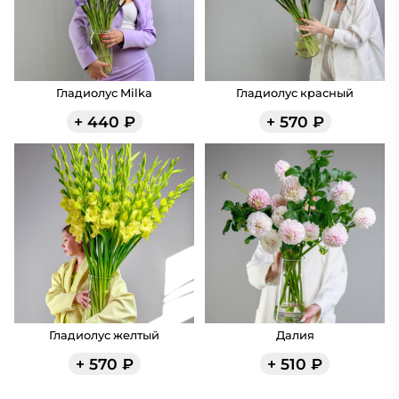
Гладиолус Milka
Гладиолус красный
+
440
₽
+
570
₽
Гладиолус желтый
Далия
+
570
₽
+
510
₽