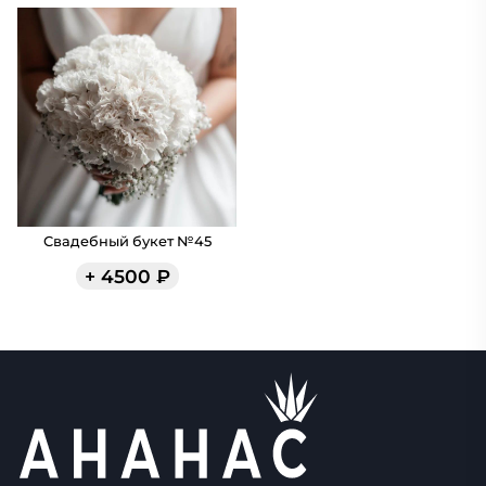
Свадебный букет №45
+
4500
₽